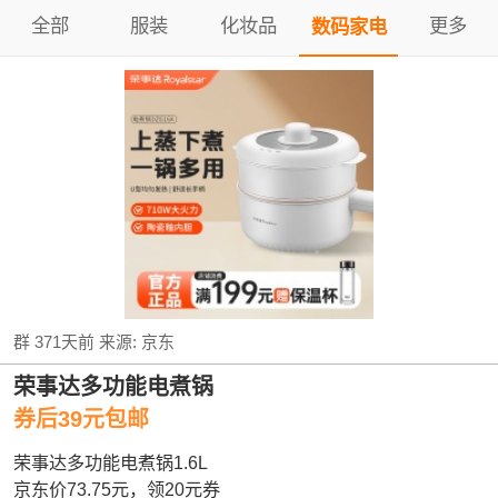
全部
服装
化妆品
更多
数码家电
群
371天前
来源:
京东
荣事达多功能电煮锅
券后39元包邮
荣事达多功能电煮锅1.6L
京东价73.75元，领20元券