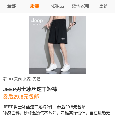
全部
化妆品
数码家电
更多
服装
群
360天前
来源:
天猫
JEEP男士冰丝速干短裤
券后29.8元包邮
JEEP男士冰丝速干短裤2件，券后29.8元包邮
冰感面料，秒降温透气不闷汗，四维高弹设计，自在运动无