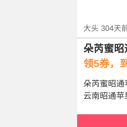
大头
304天
朵芮蜜昭
领5券，到
朵芮蜜昭通苹
云南昭通苹果