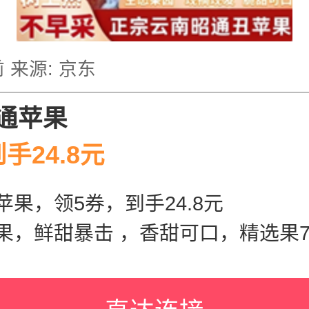
前
来源:
京东
通苹果
手24.8元
果，领5券，到手24.8元
，鲜甜暴击 ，香甜可口，精选果70