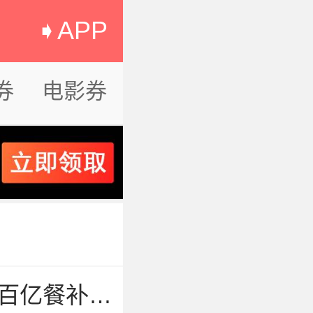
➧APP
券
电影券
京东外卖优惠券，整点抢百亿餐补17-16券