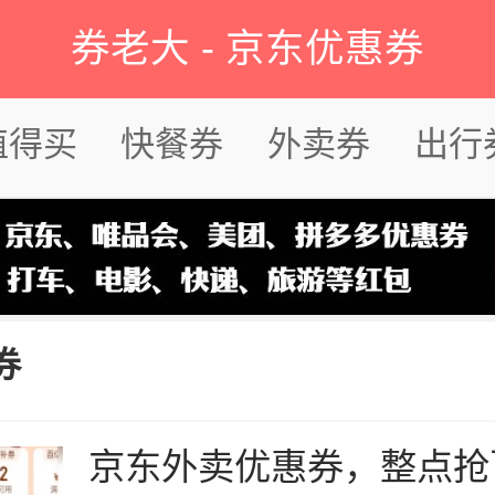
券老大
-
京东优惠券
值得买
快餐券
外卖券
出行
券