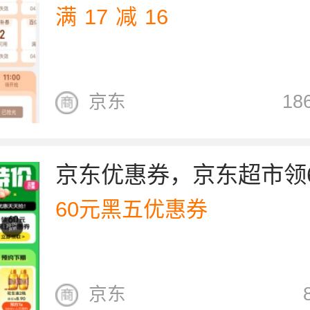
满
17
减
16
京东
1
60元黑五优惠券
京东