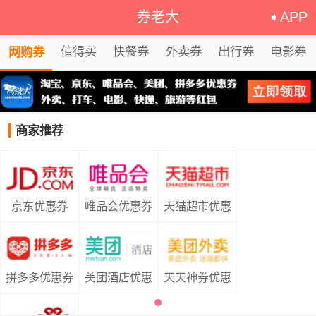
券老大
➧APP
值得买
快餐券
外卖券
出行券
电影券
网购券
商家推荐
京东优惠券
唯品会优惠券
天猫超市优惠
券
拼多多优惠券
美团酒店优惠
天天神券优惠
券
券