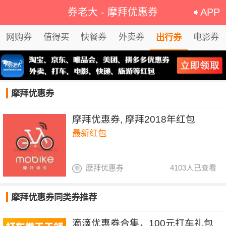
券老大
-
摩拜优惠券
➧APP
网购券
值得买
快餐券
外卖券
电影券
出行券
摩拜优惠券
摩拜优惠券, 摩拜2018年红包
最新红包
摩拜优惠券
4103人已查看
摩拜优惠券同类券推荐
滴滴优惠券合集，100元打车礼包