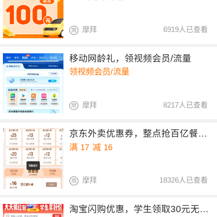
摩拜
6919人已查看
移动网龄礼，领视频会员/流量
领视频会员/流量
摩拜
8217人已查看
京东外卖优惠券，整点抢百亿餐补17-16券
满
17
减
16
摩拜
18326人已查看
淘宝闪购优惠，学生领取30元无门槛红包