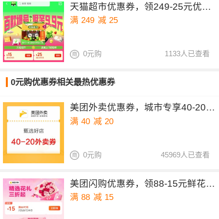
天猫超市优惠券，领249-25元优惠券
满
249
减
25
0元购
1133人已查看
0元购优惠券相关最热优惠券
美团外卖优惠券，城市专享40-20&30-15元红包
满
40
减
20
0元购
45969人已查看
美团闪购优惠券，领88-15元鲜花优惠券
满
88
减
15